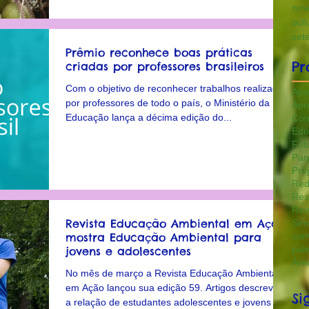
nov
out
set
Prêmio reconhece boas práticas
Pr
criadas por professores brasileiros
Com o objetivo de reconhecer trabalhos realizados
Apa
por professores de todo o país, o Ministério da
Apr
Educação lança a décima edição do...
Con
Edu
Fot
Pan
Pro
Red
Res
Rev
Revista Educação Ambiental em Ação
Sem
mostra Educação Ambiental para
con
pal
jovens e adolescentes
Áre
No mês de março a Revista Educação Ambiental
em Ação lançou sua edição 59. Artigos descrevem
Si
a relação de estudantes adolescentes e jovens c