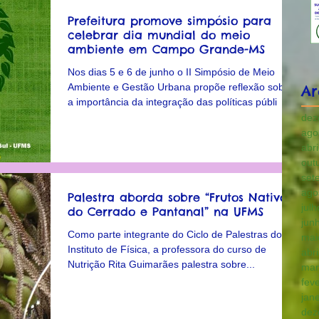
Prefeitura promove simpósio para
celebrar dia mundial do meio
ambiente em Campo Grande-MS
Nos dias 5 e 6 de junho o II Simpósio de Meio
Ambiente e Gestão Urbana propõe reflexão sobre
Ar
a importância da integração das políticas públi
dez
ago
abr
out
set
ago
Palestra aborda sobre “Frutos Nativos
jul
do Cerrado e Pantanal” na UFMS
jun
Como parte integrante do Ciclo de Palestras do
mai
Instituto de Física, a professora do curso de
abr
Nutrição Rita Guimarães palestra sobre...
mar
fev
jan
dez