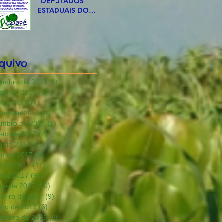
“DEPUTADOS
ESTADUAIS DO
MS, DIGAM SIM ÀS
5 EMENDAS
SUGERIDAS PELA
CIEA/MS”
quivo
embro de 2018
(1)
1 post
sto de 2018
(1)
1 post
il de 2018
(1)
1 post
ubro de 2017
(1)
1 post
embro de 2017
(1)
1 post
sto de 2017
(4)
4 posts
ho de 2017
(5)
5 posts
ho de 2017
(6)
6 posts
o de 2017
(11)
11 posts
il de 2017
(9)
9 posts
ço de 2017
(10)
10 posts
ereiro de 2017
(9)
9 posts
eiro de 2017
(6)
6 posts
embro de 2016
(8)
8 posts