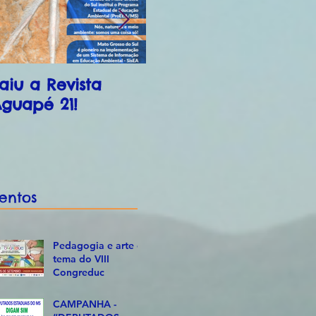
aiu a Revista
Pedagogia e arte
C
guapé 21!
é tema do VIII
“
Congreduc
E
D
E
S
entos
C
Pedagogia e arte é
tema do VIII
Congreduc
CAMPANHA -