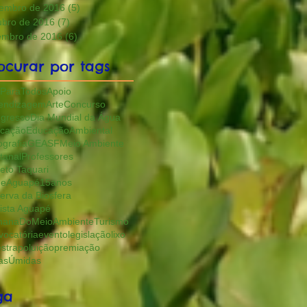
embro de 2016
(5)
5 posts
ubro de 2016
(7)
7 posts
embro de 2016
(6)
6 posts
ocurar por tags
ParaTodos
Apoio
endizagem
Arte
Concurso
gresso
Dia Mundial da Água
cação
EducaçãoAmbiental
ografia
GEASF
Meio Ambiente
tanal
Professores
jeto Taquari
eAguapé15anos
erva da Biosfera
ista Aguapé
anaDoMeioAmbiente
Turismo
vocatória
evento
legislação
lixo
estra
poluição
premiação
asÚmidas
ga