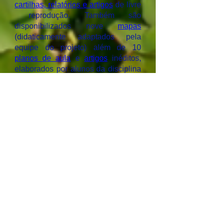
cartilhas, relatórios e artigos
de livre
reprodução. Também são
disponibilizados nove
mapas
(didaticamente adaptados pela
equipe do projeto) além de 10
planos de aula
e
artigos
inéditos,
elaborados por alunos da disciplina
Prática de Ensino de Biologia, curso
de Ciências Biológicas da UFMS,
turma 2007.
Para a produção destes materiais
foram realizadas expedições,
palestras e oficinas na bacia,
contando com uma equipe
multidisciplinar formada por
pesquisadores, bolsistas,
estagiários e voluntários da UFMS e
de outras instituições, a quem
agradecemos.
Também somos gratos a todos que,