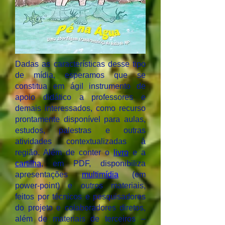
Dadas as características desse tipo
de mídia, esperamos que se
constitua em ágil instrumento de
apoio didático a professores e
demais interessados, como recurso
prontamente disponível para aulas,
estudos, palestras e outras
atividades contextualizadas à
região. Além de conter o
livro
e a
cartilha
, em PDF, disponibiliza
apresentações
multimídia
(em
power-point) e outros materiais,
feitos por técnicos e pesquisadores
do projeto e colaboradores diretos,
além de materiais de terceiros –