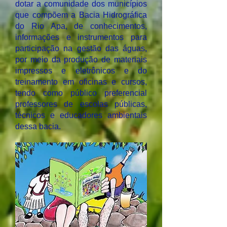
dotar a comunidade dos municípios
que compõem a Bacia Hidrográfica
do Rio Apa, de conhecimentos,
informações e instrumentos para
participação na gestão das águas,
por meio da produção de materiais
impressos e eletrônicos e do
treinamento em oficinas e cursos,
tendo como público preferencial
professores de escolas públicas,
técnicos e educadores ambientais
dessa bacia.