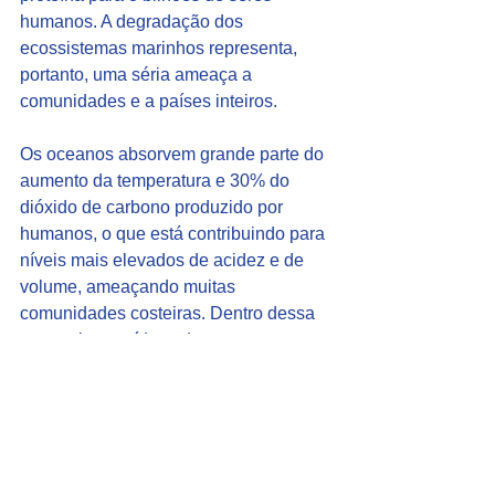
humanos. A degradação dos 
ecossistemas marinhos representa, 
portanto, uma séria ameaça a 
comunidades e a países inteiros.
Os oceanos absorvem grande parte do 
aumento da temperatura e 30% do 
dióxido de carbono produzido por 
humanos, o que está contribuindo para 
níveis mais elevados de acidez e de 
volume, ameaçando muitas 
comunidades costeiras. Dentro dessa 
categoria, os vídeos devem mostrar 
projetos ou ações sobre um dos temas 
abaixo:
◾A restauração de regiões pantanosas 
e de manguezais que atuem como 