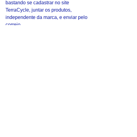
bastando se cadastrar no site 
TerraCycle, juntar os produtos, 
independente da marca, e enviar pelo 
correio.
Quem se cadastra pode formar um time 
de coleta com outras pessoas em casa, 
na empresa, na escola, condomínio ou 
com um grupo de amigos. Para cada 
12 gramas de resíduos - o que equivale 
ao peso médio de um lápis ou uma 
caneta - são doados R$0,02 para uma 
escola ou organização sem fins 
lucrativos, conforme a escolha dos 
próprios times. Além de a participação 
ser inteiramente gratuita, as brigadas 
são uma excelente oportunidade de 
arrecadar fundos para as escolas, 
incentivar a coleta de resíduos e a 